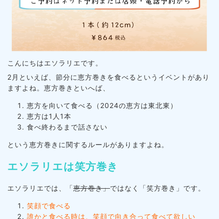
こんにちはエソラリエです。
2月といえば、節分に恵方巻きを食べるというイベントがあり
ますよね。恵方巻きといへば、
恵方を向いて食べる（2024の恵方は東北東）
恵方は1人1本
食べ終わるまで話さない
という恵方巻きに関するルールがありますよね。
エソラリエは笑方巻き
エソラリエでは、「
恵方巻き」
ではなく「笑方巻き」です。
笑顔で食べる
誰かと食べる時は、笑顔で向き合って食べて欲しい