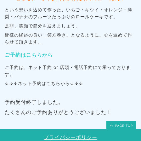
という想いを込めて作った、いちご・キウイ・オレンジ・洋
梨・バナナのフルーツたっぷりのロールケーキです。
是非、笑顔で節分を迎えましょう。
皆様の縁起の良い「笑方巻き」となるように、心を込めて作
らせて頂きます。
ご予約はこちらから
ご予約は、ネット予約 or 店頭・電話予約にて承っておりま
す。
↓↓↓ネット予約はこちらから↓↓↓
予約受付終了しました。
たくさんのご予約ありがとうございました！
PAGE TOP
プライバシーポリシー