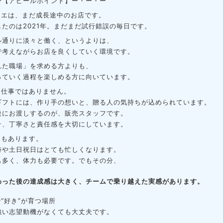
ー【アピールポイント】ー・ー・ー
リエは、まだ成長途中のお店です。
たのは2021年。
まだまだ試行錯誤の毎日です。
ル通りに淡々と働く、というよりは、
で考えながらお店を良くしていく環境です。
れた職場」を求める方よりも、
っていく過程を楽しめる方に向いています。
る仕事ではありません。
ギフトには、
作り手の想いと、贈る人の気持ちが込められています。
後にお渡しするのが、販売スタッフです。
そ、
丁寧さと責任感を大切にしています。
日もあります。
時や土日祝日はとても忙しくなります。
も多く、体力も必要です。
でもその分、
わった後の達成感は大きく、
チームで乗り越えた実感があります。
“好き”が育つ場所
強い志望動機がなくても大丈夫です。