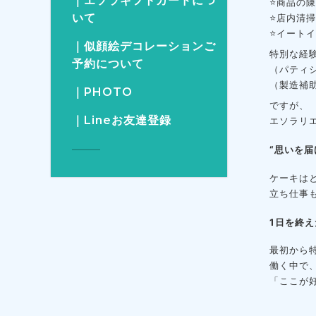
｜エソラギフトカードにつ
⭐商品の
いて
⭐店内清
⭐イート
｜似顔絵デコレーションご
特別な経
予約について
（パティ
（製造補
｜PHOTO
ですが、
｜Lineお友達登録
エソラリ
“思いを
ケーキは
立ち仕事
1日を終
最初から
働く中で
「ここが