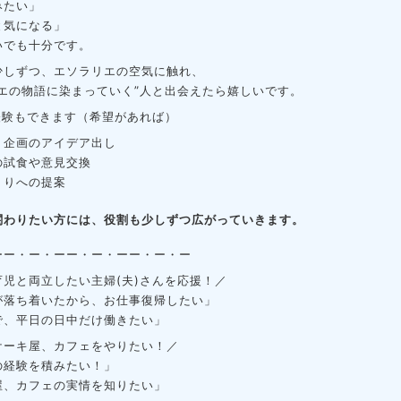
みたい」
と気になる」
いでも十分です。
少しずつ、
エソラリエの空気に触れ、
リエの物語に染まっていく”人と出会えたら嬉しいです。
経験もできます（希望があれば）
ト企画のアイデア出し
の試食や意見交換
くりへの提案
関わりたい方には、
役割も少しずつ広がっていきます。
ーー・ー・ーー・ー・ーー・ー・ー
育児と両立したい主婦(夫)さんを応援！／
が落ち着いたから、お仕事復帰したい」
で、平日の日中だけ働きたい」
ケーキ屋、カフェをやりたい！／
の経験を積みたい！」
屋、カフェの実情を知りたい」