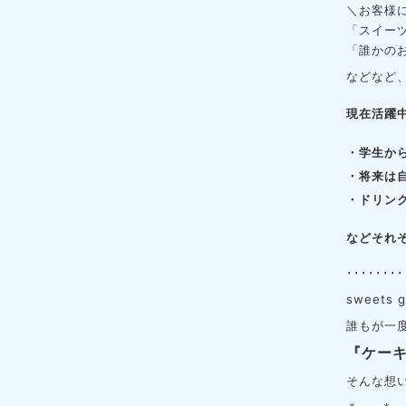
＼お客様
「スイー
「誰かの
などなど
現在活躍
・学生か
・将来は
・ドリン
などそれ
････････
sweets
誰もが一度
『ケー
そんな想い