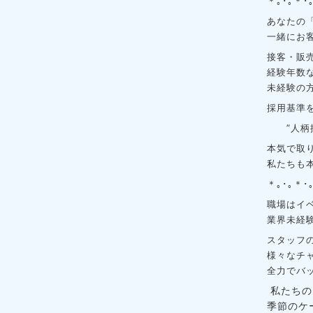
＊｡･｡＊･
あなたの
一緒にお
接客・販
経験年数
未経験の
採用基準
”人柄採
本気で取
私たちも
＊｡･｡＊･
職場はイ
業界未経
スタッフ
様々なチ
全力でバ
私たちの
季節のケ