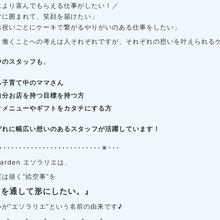
により喜んでもらえる仕事がしたい！／
ツに囲まれて、笑顔を届けたい」
お祝いごとにケーキで繋がるやりがいのある仕事をしたい」
、働くことへの考えは人それぞれですが、
それぞれの想いを叶えられる
中のスタッフも、
ら子育て中のママさん
自分お店を持つ目標を持つ方
クメニューやギフトをカタチにする方
ぞれに幅広い想いのあるスタッフが活躍しています！
･･････････････････････････＊･･･
 garden エソラリエは、
は描く“絵空事”を
キを通して形にしたい。』
が”エソラリエ”
という名前の由来です♪