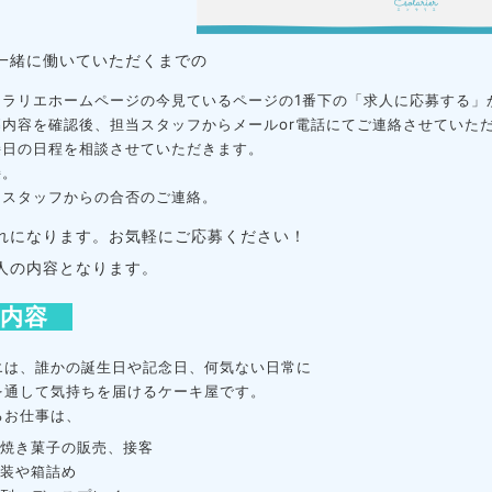
一緒に働いていただくまでの
ソラリエホームページの今見ているページの1番下の「求人に応募する」
募内容を確認後、担当スタッフからメールor電話にてご連絡させていた
接日の日程を相談させていただきます。
接。
当スタッフからの合否のご連絡。
れになります。お気軽にご応募ください！
人の内容となります。
人内容
エは、
誰かの誕生日や記念日、何気ない日常に
を通して気持ちを届けるケーキ屋です。
るお仕事は、
や焼き菓子の販売、接客
包装や箱詰め