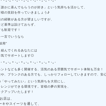
｡･＊｡･｡＊･｡･＊｡･｡＊･｡･＊｡･｡＊･｡･
「誰かに喜んでもらうのが好き」
という気持ちを活かして、
客様の笑顔を作っていきましょう♪
売の経験がある方が望ましいですが、
など基準は設けておらず、
方も歓迎です！
を一言でいうなら
用”
り組んでくれるあなたには
本気でサポートします◎
｡･＊｡･｡＊･｡･＊｡･｡＊･｡･＊｡･｡＊･｡･
ベントなども多く開催する、
活気のある雰囲気でサポート体制も万全！
験や、ブランクのある方でも、
しっかりフォローしていきますので、
安
の「やってみたい」という
気持ちを大切にし、
ャレンジが
できる環境です。皆様の夢の実現を、
ックアップいたします！
お店は、
ーキやスイーツを通して、