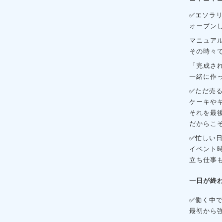
ー・ー・
✅エソラ
オープンし
マニュア
その時々
「完成さ
一緒に作
✅ただ売
ケーキや
それを最
だからこ
✅忙しい
イベント
立ち仕事
一日が終
✅働く中で
最初から