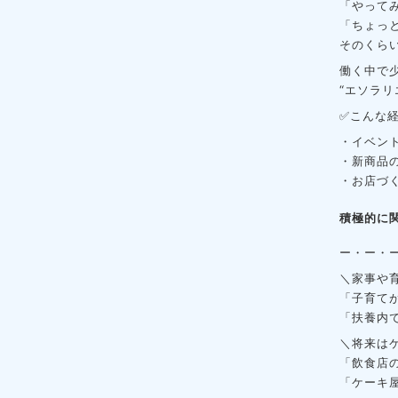
「やって
「ちょっ
そのくら
働く中で
“エソラ
✅こんな
・イベン
・新商品
・お店づ
積極的に
ー・ー・
＼家事や
「子育て
「扶養内
＼将来は
「飲食店
「ケーキ