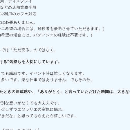
陳列、ディスプレイ
掃などの店舗業務全般
イン利用のカフェ対応
験は必要ありません。
シエ希望の場合には、経験者を優遇させていただきます。）
助希望の場合には、パティシエの経験は不要です。）
エでは「ただ売る」のではなく、
届ける”気持ちを大切にしています。
とても繊細です。
イベント時は忙しくなります。
も多いです。
楽な仕事ではありません。
でもその分、
えたときの達成感や、
「ありがとう」と言っていただけた瞬間は、
大きな
特別な想いがなくても大丈夫です。
、少しずつエソラリエの空気に触れ、
好きだな」と思ってもらえたら嬉しいです。